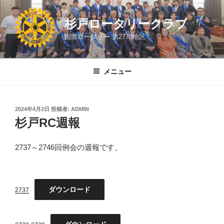
コ
ン
杉戸ロータリークラブ
テ
国際ロータリー 第2770地区
ン
ツ
へ
メニュー
ス
キ
ッ
投
2024年4月2日
投稿者:
ADMIN
プ
稿
杉戸RC週報
日:
2737～2746回例会の週報です。
ダウンロード
2737