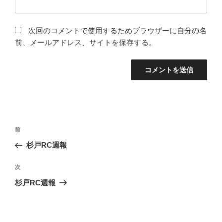
次回のコメントで使用するためブラウザーに自分の名
前、メールアドレス、サイトを保存する。
投
前
前
稿
の
杉戸RC週報
ナ
投
ビ
稿
次
次
ゲ
の
杉戸RC週報
投
ー
稿
シ
ョ