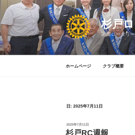
コ
ン
テ
杉戸ロ
ン
ツ
国際ロータリー 
へ
ス
キ
ッ
ホームページ
クラブ概要
プ
日:
2025年7月11日
投
2025年7月11日
稿
杉戸RC週報
日: