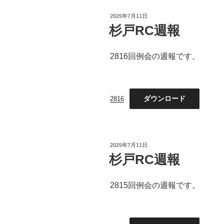
投
2025年7月11日
稿
杉戸RC週報
日:
2816回例会の週報です。
ダウンロード
2816
投
2025年7月11日
稿
杉戸RC週報
日:
2815回例会の週報です。