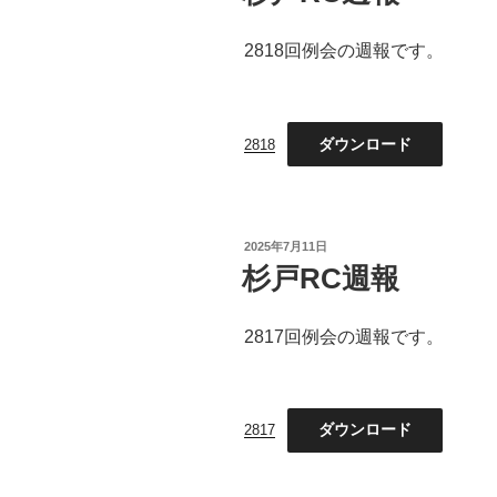
2818回例会の週報です。
ダウンロード
2818
投
2025年7月11日
稿
杉戸RC週報
日:
2817回例会の週報です。
ダウンロード
2817