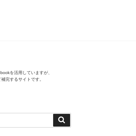
bookを活用していますが、
けて補完するサイトです。
検
索