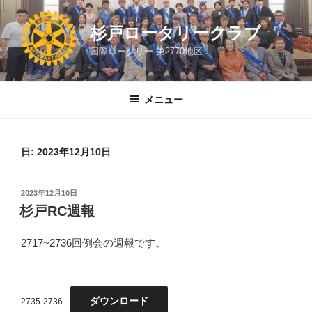
コ
ン
杉戸ロータリークラブ
テ
国際ロータリー 第2770地区
ン
ツ
へ
メニュー
ス
キ
ッ
日:
2023年12月10日
プ
投
2023年12月10日
稿
杉戸RC週報
日:
2717~2736回例会の週報です。
ダウンロード
2735-2736